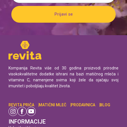
Prijavi se
Kompanija Revita više od 30 godina proizvodi prirodne
visokokvalitetne dodatke ishrani na bazi matičnog mleča i
vitamina C, namenjene svima koji žele da ojačaju svoj
imunitet i poboljšaju kvalitet života.
REVITA PRIČA
MATIČNI MLEČ
PRODAVNICA
BLOG
INFORMACIJE