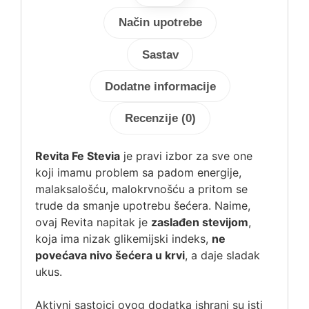
Način upotrebe
Sastav
Dodatne informacije
Recenzije (0)
Revita Fe Stevia
je pravi izbor za sve one
koji imamu problem sa padom energije,
malaksalošću, malokrvnošću a pritom se
trude da smanje upotrebu šećera. Naime,
ovaj Revita napitak je
zaslađen stevijom
,
koja ima nizak glikemijski indeks,
ne
povećava nivo šećera u krvi
, a daje sladak
ukus.
Aktivni sastojci ovog dodatka ishrani su isti