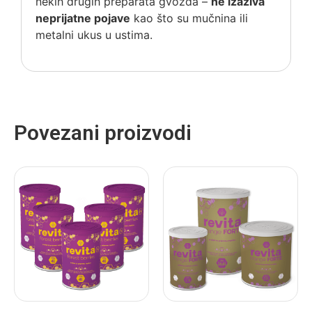
nekih drugih preparata gvožđa –
ne izaziva
neprijatne pojave
kao što su mučnina ili
metalni ukus u ustima.
Povezani proizvodi