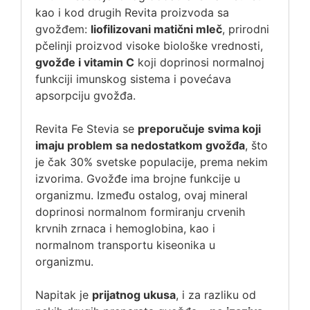
kao i kod drugih Revita proizvoda sa
gvožđem:
liofilizovani matični mleč
, prirodni
pčelinji proizvod visoke biološke vrednosti,
gvožđe i vitamin C
koji doprinosi normalnoj
funkciji imunskog sistema i povećava
apsorpciju gvožđa.
Revita Fe Stevia se
preporučuje svima koji
imaju problem sa nedostatkom gvožđa
, što
je čak 30% svetske populacije, prema nekim
izvorima. Gvožđe ima brojne funkcije u
organizmu. Između ostalog, ovaj mineral
doprinosi normalnom formiranju crvenih
krvnih zrnaca i hemoglobina, kao i
normalnom transportu kiseonika u
organizmu.
Napitak je
prijatnog ukusa
, i za razliku od