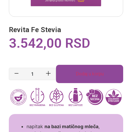
Revita Fe Stevia
3.542,00
RSD
Dodaj u korpu
napitak
na bazi matičnog mleča
,