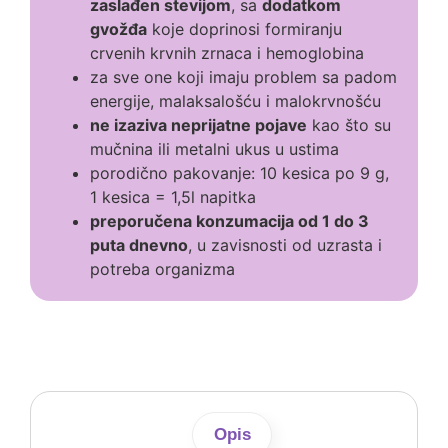
zaslađen stevijom
, sa
dodatkom
gvožđa
koje doprinosi formiranju
crvenih krvnih zrnaca i hemoglobina
za sve one koji imaju problem sa padom
energije, malaksalošću i malokrvnošću
ne izaziva neprijatne pojave
kao što su
mučnina ili metalni ukus u ustima
porodično pakovanje: 10 kesica po 9 g,
1 kesica = 1,5l napitka
preporučena konzumacija od 1 do 3
puta dnevno
, u zavisnosti od uzrasta i
potreba organizma
Opis