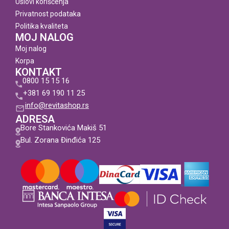
Uslovi korišćenja
Privatnost podataka
Politika kvaliteta
MOJ NALOG
Moj nalog
Korpa
KONTAKT
0800 15 15 16
+381 69 190 11 25
info@revitashop.rs
ADRESA
Bore Stankovića Makiš 51
Bul. Zorana Đinđića 125