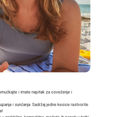
mućkajte i imate napitak za osveženje i
panja i sunčanja. Sadržaj jedne kesice rastvorite
a!