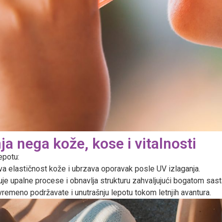
a nega kože, kose i vitalnosti
epotu:
va elastičnost kože i ubrzava oporavak posle UV izlaganja.
e upalne procese i obnavlja strukturu zahvaljujući bogatom sasta
stovremeno podržavate i unutrašnju lepotu tokom letnjih avantura.