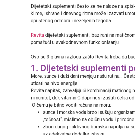
Dijetetski suplementi često se ne nalaze na spis
klime, ishrane i dnevnog ritma može izazvati umo
opuštenog odmora i neželjenih tegoba.
Revita
dijetetski suplementi, bazirani na matičnom 
pomažući u svakodnevnom funkcionisanju.
Ovo su 3 glavna razloga zašto Revita treba da bu
1. Dijetetski suplementi 
More, sunce i duži dani menjaju našu rutinu… Često 
uticati na nivo energije.
Revita napitak, zahvaljujući kombinaciji matičnog 
i imunitet, dok vitamin C doprinosi zaštiti ćelija o
O čemu je bitno voditi računa na moru:
sunce i morska voda brzo isušuju organizam,
„tečnost“, mislimo na običnu vodu i prirodne 
zbog dugog i aktivnog boravka napolju na sun
uz adekvatne dodatke ishrani