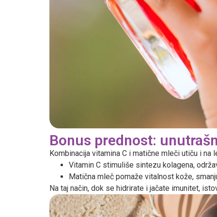
Bonus prednost: unutrašnj
Kombinacija vitamina C i matične mleči utiču i na l
Vitamin C stimuliše sintezu kolagena, održa
Matična mleč pomaže vitalnost kože, smanjuj
Na taj način, dok se hidrirate i jačate imunitet, i