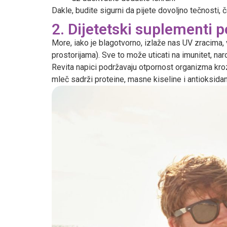
Dakle, budite sigurni da pijete dovoljno tečnosti, č
2. Dijetetski suplementi 
More, iako je blagotvorno, izlaže nas UV zracima
prostorijama). Sve to može uticati na imunitet, na
Revita napici podržavaju otpornost organizma kro
mleč sadrži proteine, masne kiseline i antioksi