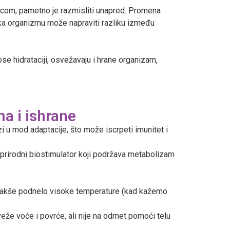
decom, pametno je razmisliti unapred. Promena
ška organizmu može napraviti razliku između
se hidrataciji, osvežavaju i hrane organizam,
a i ishrane
zi u mod adaptacije, što može iscrpeti imunitet i
e prirodni biostimulator koji podržava metabolizam
 i lakše podnelo visoke temperature (kad kažemo
eže voće i povrće, ali nije na odmet pomoći telu