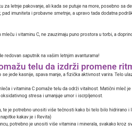
ku za letnje pakovanje, ali kada se putuje na more, posebno sa 
r, pad imuniteta i probavne smetnje, a upravo tada dodatna podr
mleču i vitaminu C, ne zauzimaju puno prostora u torbi, a doprino
de redovan saputnik na vašim letnjim avanturama!
pomažu telu da izdrži promene ritm
se jede kasnije, spava manje, a fizička aktivnost varira. Telo ula
mleča i vitamina C pomaže telu da održi vitalnost. Matični mleč j
d oksidativnog stresa i umanjuje umor i iscrpljenost.
 te je potrebno unositi više tečnosti kako bi telo bilo hidrirano
napitke kakav je i Revita)
cu, potrebno je unositi više vitamina i minerala, svakako kroz sv