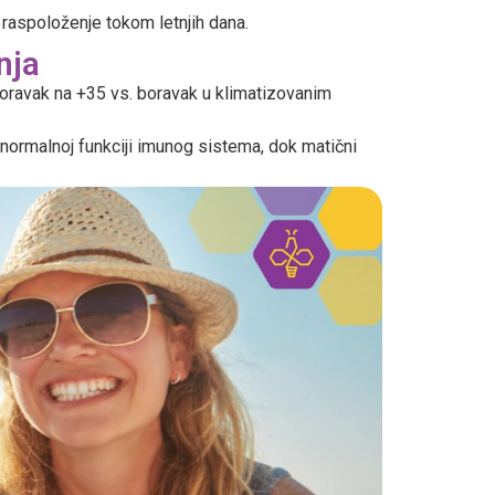
 i raspoloženje tokom letnjih dana.
nja
boravak na +35 vs. boravak u klimatizovanim
normalnoj funkciji imunog sistema, dok matični