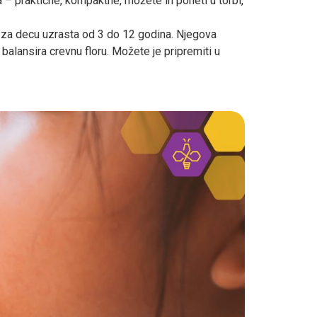
a – praktične, kompaktne, možete ih poneti u torbi,
e za decu uzrasta od 3 do 12 godina. Njegova
 balansira crevnu floru. Možete je pripremiti u