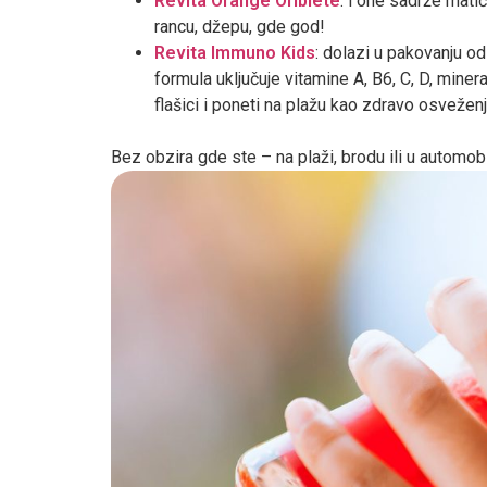
Revita Orange Oriblete
: i one sadrže mati
rancu, džepu, gde god!
Revita Immuno Kids
: dolazi u pakovanju o
formula uključuje vitamine A, B6, C, D, miner
flašici i poneti na plažu kao zdravo osvežen
Bez obzira gde ste – na plaži, brodu ili u automobi