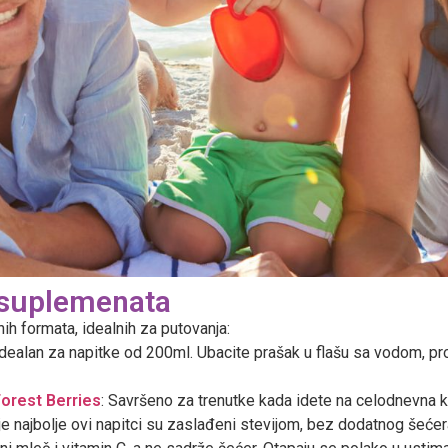
h suplemenata
ih formata, idealnih za putovanja:
ealan za napitke od 200ml. Ubacite prašak u flašu sa vodom, pro
Forest Berries
: Savršeno za trenutke kada idete na celodnevna ku
o je najbolje ovi napitci su zaslađeni stevijom, bez dodatnog šećer