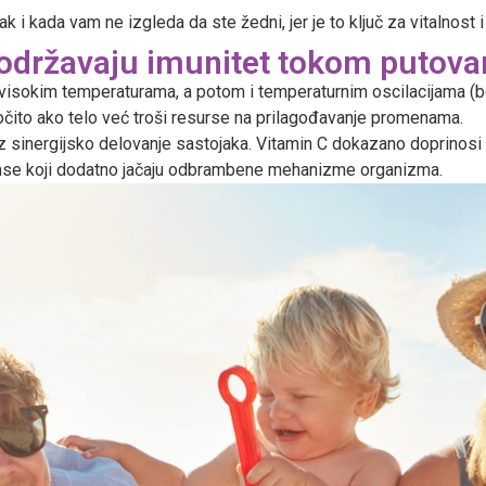
ak i kada vam ne izgleda da ste žedni, jer je to ključ za vitalnost
podržavaju imunitet tokom putova
, visokim temperaturama, a potom i temperaturnim oscilacijama (
ročito ako telo već troši resurse na prilagođavanje promenama.
z sinergijsko delovanje sastojaka. Vitamin C dokazano doprinosi 
danse koji dodatno jačaju odbrambene mehanizme organizma.