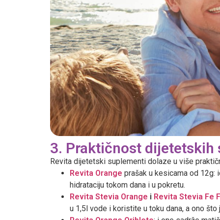
3. Praktičnost dijetetski
Revita dijetetski suplementi dolaze u više praktičn
Revita Orange
prašak u kesicama od 12g: id
hidrataciju tokom dana i u pokretu.
Revita Stevia Orange
i
Revita Stevia Fe 
u 1,5l vode i koristite u toku dana, a ono št