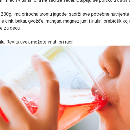
čni mleč i vitamin C, a ne sadrže šećer. Otapaju se polako u ustim
d 200g, ima prirodnu aromu jagode, sadrži sve potrebne nutrijent
ale cink, bakar, gvožđe, mangan, magnezijum i inulin, prebiotik koji
je za decu.
lu, Revitu uvek možete imati pri ruci!