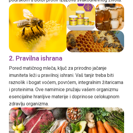
2. Pravilna ishrana
Pored matičnog mleča, ključ za prirodno jačanje
imuniteta leži u pravilnoj ishrani. Vaš tanjir treba biti
raznolik i bogat voćem, povrćem, integralnim žitaricama
i proteinima. Ove namirnice pružaju vašem organizmu
esencijalne hranljive materije i doprinose celokupnom
zdravlju organizma.