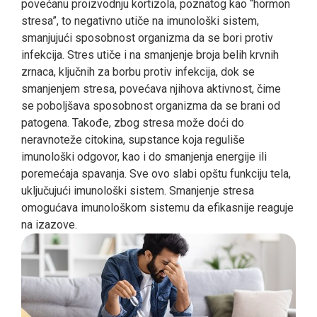
povećanu proizvodnju kortizola, poznatog kao “hormon
stresa”, to negativno utiče na imunološki sistem,
smanjujući sposobnost organizma da se bori protiv
infekcija. Stres utiče i na smanjenje broja belih krvnih
zrnaca, ključnih za borbu protiv infekcija, dok se
smanjenjem stresa, povećava njihova aktivnost, čime
se poboljšava sposobnost organizma da se brani od
patogena. Takođe, zbog stresa može doći do
neravnoteže citokina, supstance koja reguliše
imunološki odgovor, kao i do smanjenja energije ili
poremećaja spavanja. Sve ovo slabi opštu funkciju tela,
uključujući imunološki sistem. Smanjenje stresa
omogućava imunološkom sistemu da efikasnije reaguje
na izazove.