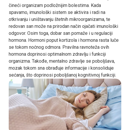
čineći organizam podložnijim bolestima. Kada
spavamo, imunološki sistem se aktivira i radi na
otkrivanju i uništavanju štetnih mikroorganizama, te
redovan san može na prirodan način ojačati imunološki
odgovor. Osim toga, dobar san pomaže i u regulaciji
hormona. Hormoni poput kortizola i hormona rasta luče
se tokom noćnog odmora. Pravilna ravnoteža ovih
hormona doprinosi optimalnom zdravlju i funkciji
organizma. Takođe, mentalno zdravlje se poboljšava,
mozak tokom sna obrađuje informacije i konsoliduje
sećanja, što doprinosi poboljšanoj kognitivnoj funkciji.