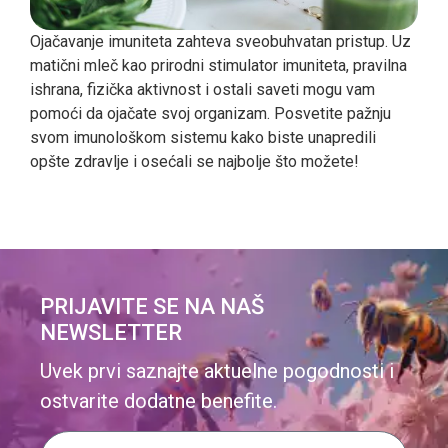
Ojačavanje imuniteta zahteva sveobuhvatan pristup. Uz
matični mleč kao prirodni stimulator imuniteta, pravilna
ishrana, fizička aktivnost i ostali saveti mogu vam
pomoći da ojačate svoj organizam. Posvetite pažnju
svom imunološkom sistemu kako biste unapredili
opšte zdravlje i osećali se najbolje što možete!
PRIJAVITE SE NA NAŠ
NEWSLETTER
Uvek prvi saznajte aktuelne pogodnosti i
ostvarite dodatne benefite.