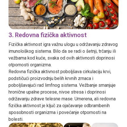
3. Redovna fizička aktivnost
Fizička aktivnost igra važnu ulogu u održavanju zdravog
imunološkog sistema. Bilo da se radi o šetnji, trčanju ili
vežbama kod kuće, svaka od ovih aktivnosti doprinosi
otpornosti organizma.
Redovna fizička aktivnost poboljšava cirkulaciju krvi,
podstičući proizvodnju belih krvnih zrnaca i
poboljšavajući rad limfnog sistema. Vežbanje smanjuje
hronične upalne procese, nivoe stresa i doprinosi
održavanju zdrave telesne mase. Umerena, ali redovna
fizička aktivnost je ključ za ojačavanje odbrambenih
sposobnosti organizma i povećanje otpornosti na
bolesti.