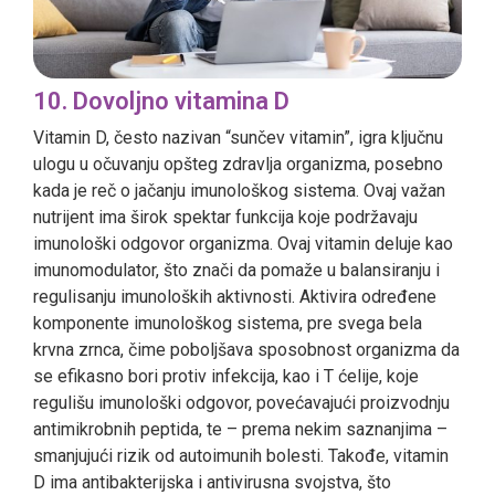
10. Dovoljno vitamina D
Vitamin D, često nazivan “sunčev vitamin”, igra ključnu
ulogu u očuvanju opšteg zdravlja organizma, posebno
kada je reč o jačanju imunološkog sistema. Ovaj važan
nutrijent ima širok spektar funkcija koje podržavaju
imunološki odgovor organizma. Ovaj vitamin deluje kao
imunomodulator, što znači da pomaže u balansiranju i
regulisanju imunoloških aktivnosti. Aktivira određene
komponente imunološkog sistema, pre svega bela
krvna zrnca, čime poboljšava sposobnost organizma da
se efikasno bori protiv infekcija, kao i T ćelije, koje
regulišu imunološki odgovor, povećavajući proizvodnju
antimikrobnih peptida, te – prema nekim saznanjima –
smanjujući rizik od autoimunih bolesti. Takođe, vitamin
D ima antibakterijska i antivirusna svojstva, što