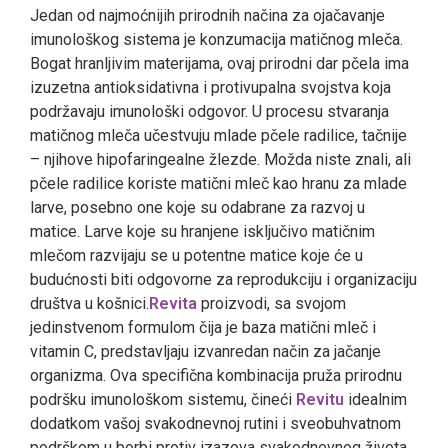
Jedan od najmoćnijih prirodnih načina za ojačavanje
imunološkog sistema je konzumacija matičnog mleča.
Bogat hranljivim materijama, ovaj prirodni dar pčela ima
izuzetna antioksidativna i protivupalna svojstva koja
podržavaju imunološki odgovor. U procesu stvaranja
matičnog mleča učestvuju mlade pčele radilice, tačnije
– njihove hipofaringealne žlezde. Možda niste znali, ali
pčele radilice koriste matični mleč kao hranu za mlade
larve, posebno one koje su odabrane za razvoj u
matice. Larve koje su hranjene isključivo matičnim
mlečom razvijaju se u potentne matice koje će u
budućnosti biti odgovorne za reprodukciju i organizaciju
društva u košnici.
Revita
proizvodi, sa svojom
jedinstvenom formulom čija je baza matični mleč i
vitamin C, predstavljaju izvanredan način za jačanje
organizma. Ova specifična kombinacija pruža prirodnu
podršku imunološkom sistemu, čineći
Revitu
idealnim
dodatkom vašoj svakodnevnoj rutini i sveobuhvatnom
podrškom u borbi protiv izazova svakodnevnog života.