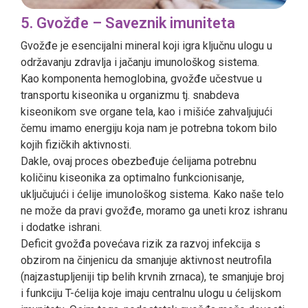
5. Gvožđe – Saveznik imuniteta
Gvožđe je esencijalni mineral koji igra ključnu ulogu u
održavanju zdravlja i jačanju imunološkog sistema.
Kao komponenta hemoglobina, gvožđe učestvue u
transportu kiseonika u organizmu tj. snabdeva
kiseonikom sve organe tela, kao i mišiće zahvaljujući
čemu imamo energiju koja nam je potrebna tokom bilo
kojih fizičkih aktivnosti.
Dakle, ovaj proces obezbeđuje ćelijama potrebnu
količinu kiseonika za optimalno funkcionisanje,
uključujući i ćelije imunološkog sistema. Kako naše telo
ne može da pravi gvožđe, moramo ga uneti kroz ishranu
i dodatke ishrani.
Deficit gvožđa povećava rizik za razvoj infekcija s
obzirom na činjenicu da smanjuje aktivnost neutrofila
(najzastupljeniji tip belih krvnih zrnaca), te smanjuje broj
i funkciju T-ćelija koje imaju centralnu ulogu u ćelijskom