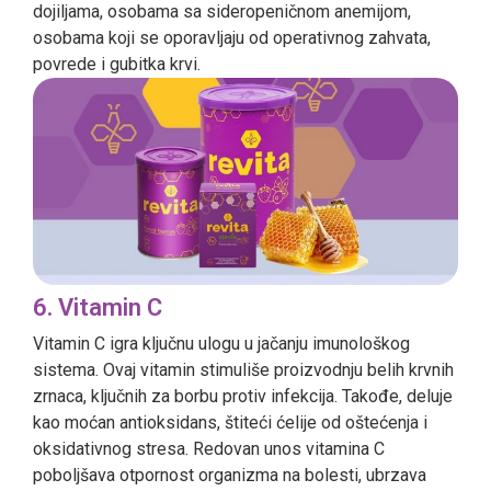
dojiljama, osobama sa sideropeničnom anemijom,
osobama koji se oporavljaju od operativnog zahvata,
povrede i gubitka krvi.
6. Vitamin C
Vitamin C igra ključnu ulogu u jačanju imunološkog
sistema. Ovaj vitamin stimuliše proizvodnju belih krvnih
zrnaca, ključnih za borbu protiv infekcija. Takođe, deluje
kao moćan antioksidans, štiteći ćelije od oštećenja i
oksidativnog stresa. Redovan unos vitamina C
poboljšava otpornost organizma na bolesti, ubrzava