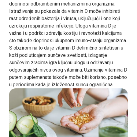
doprinosi odbrambenim mehanizmima organizma.
Istraživanja su pokazala da vitamin D može inhibirati
rast određenih bakterija i virusa, uključujući i one koji
uzrokuju respiratorne infekcije. Uloga vitamina D je
važna i u podršci zdravlju kostiju i ravnoteži kalcijuma
što takođe doprinosi ukupnom imuno-stanju organizma.
S obzirom na to da je vitamin D delimično sintetisan u
koži pod uticajem sunčeve svetlosti, izlaganje
sunčevim zracima igra ključnu ulogu u održavanju
odgovarajućih nivoa ovog vitamina. Uzimanje vitamina D
putem suplemenata takođe može biti korisno, posebno
u periodima kada je izloženost suncu ograničena.