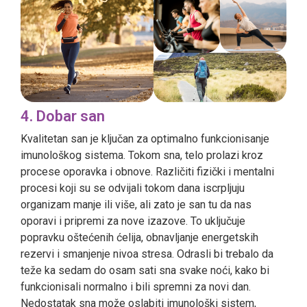
4. Dobar san
Kvalitetan san je ključan za optimalno funkcionisanje
imunološkog sistema. Tokom sna, telo prolazi kroz
procese oporavka i obnove. Različiti fizički i mentalni
procesi koji su se odvijali tokom dana iscrpljuju
organizam manje ili više, ali zato je san tu da nas
oporavi i pripremi za nove izazove. To uključuje
popravku oštećenih ćelija, obnavljanje energetskih
rezervi i smanjenje nivoa stresa. Odrasli bi trebalo da
teže ka sedam do osam sati sna svake noći, kako bi
funkcionisali normalno i bili spremni za novi dan.
Nedostatak sna može oslabiti imunološki sistem,