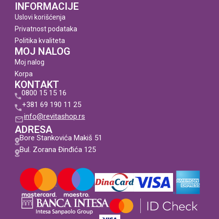
INFORMACIJE
Uslovi korišćenja
Privatnost podataka
Politika kvaliteta
MOJ NALOG
Moj nalog
Korpa
KONTAKT
0800 15 15 16
+381 69 190 11 25
info@revitashop.rs
ADRESA
Bore Stankovića Makiš 51
Bul. Zorana Đinđića 125