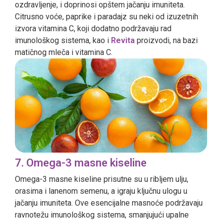
ozdravljenje, i doprinosi opštem jačanju imuniteta.
Citrusno voće, paprike i paradajz su neki od izuzetnih
izvora vitamina C, koji dodatno podržavaju rad
imunološkog sistema, kao i
Revita
proizvodi, na bazi
matičnog mleča i vitamina C.
7. Omega-3 masne kiseline
Omega-3 masne kiseline prisutne su u ribljem ulju,
orasima i lanenom semenu, a igraju ključnu ulogu u
jačanju imuniteta. Ove esencijalne masnoće podržavaju
ravnotežu imunološkog sistema, smanjujući upalne