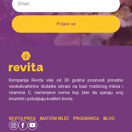
Prijavi se
Kompanija Revita više od 30 godina proizvodi prirodne
visokokvalitetne dodatke ishrani na bazi matičnog mleča i
vitamina C, namenjene svima koji žele da ojačaju svoj
imunitet i poboljšaju kvalitet života.
REVITA PRIČA
MATIČNI MLEČ
PRODAVNICA
BLOG