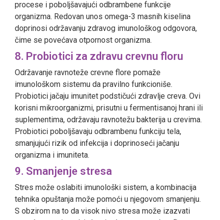
procese i poboljšavajući odbrambene funkcije
organizma. Redovan unos omega-3 masnih kiselina
doprinosi održavanju zdravog imunološkog odgovora,
čime se povećava otpornost organizma.
8. Probiotici za zdravu crevnu floru
Održavanje ravnoteže crevne flore pomaže
imunološkom sistemu da pravilno funkcioniše.
Probiotici jačaju imunitet podstičući zdravlje creva. Ovi
korisni mikroorganizmi, prisutni u fermentisanoj hrani ili
suplementima, održavaju ravnotežu bakterija u crevima.
Probiotici poboljšavaju odbrambenu funkciju tela,
smanjujući rizik od infekcija i doprinoseći jačanju
organizma i imuniteta.
9. Smanjenje stresa
Stres može oslabiti imunološki sistem, a kombinacija
tehnika opuštanja može pomoći u njegovom smanjenju.
S obzirom na to da visok nivo stresa može izazvati