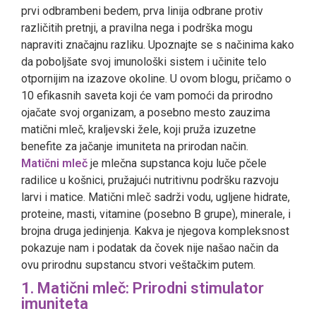
prvi odbrambeni bedem, prva linija odbrane protiv
različitih pretnji, a pravilna nega i podrška mogu
napraviti značajnu razliku. Upoznajte se s načinima kako
da poboljšate svoj imunološki sistem i učinite telo
otpornijim na izazove okoline. U ovom blogu, pričamo o
10 efikasnih saveta koji će vam pomoći da prirodno
ojačate svoj organizam, a posebno mesto zauzima
matični mleč, kraljevski žele, koji pruža izuzetne
benefite za jačanje imuniteta na prirodan način.
Matični mleč
je mlečna supstanca koju luče pčele
radilice u košnici, pružajući nutritivnu podršku razvoju
larvi i matice. Matični mleč sadrži vodu, ugljene hidrate,
proteine, masti, vitamine (posebno B grupe), minerale, i
brojna druga jedinjenja. Kakva je njegova kompleksnost
pokazuje nam i podatak da čovek nije našao način da
ovu prirodnu supstancu stvori veštačkim putem.
1. Matični mleč: Prirodni stimulator
imuniteta