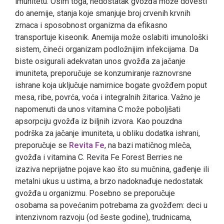
imunitetu. Osim toga, nedostatak gvožđa može dovesti
do anemije, stanja koje smanjuje broj crvenih krvnih
zrnaca i sposobnost organizma da efikasno
transportuje kiseonik. Anemija može oslabiti imunološki
sistem, čineći organizam podložnijim infekcijama. Da
biste osigurali adekvatan unos gvožđa za jačanje
imuniteta, preporučuje se konzumiranje raznovrsne
ishrane koja uključuje namirnice bogate gvožđem poput
mesa, ribe, povrća, voća i integralnih žitarica. Važno je
napomenuti da unos vitamina C može poboljšati
apsorpciju gvožđa iz biljnih izvora. Kao pouzdna
podrška za jačanje imuniteta, u obliku dodatka ishrani,
preporučuje se
Revita Fe
, na bazi matičnog mleča,
gvožđa i vitamina C. Revita Fe Forest Berries ne
izaziva neprijatne pojave kao što su mučnina, gađenje ili
metalni ukus u ustima, a brzo nadoknađuje nedostatak
gvožđa u organizmu. Posebno se preporučuje
osobama sa povećanim potrebama za gvožđem: deci u
intenzivnom razvoju (od šeste godine), trudnicama,